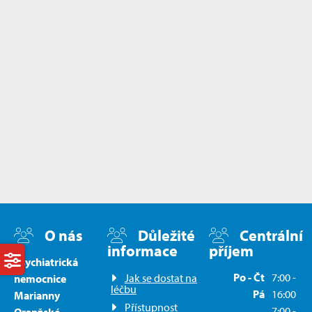
O nás
Důležité
Centrální
informace
příjem
Psychiatrická
Po - Čt
7:00 -
Jak se dostat na
nemocnice
léčbu
Pá
16:00
Marianny
Přístupnost
7:00 -