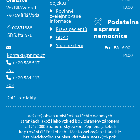
Oranžské
objektu
13:00
Ves Bílá Voda 1
Povinně
790 69 Bílá Voda
zveřejňnované
Podatelna
informace
IČ: 00851388
a správa
Práva pacientů
nemocnice
ISDS: ftai57u
GDPR
Snadné čtení
Po - Pá
6:00 -
kontakt@pnmo.cz
14:00
+420 588 517
555
+420 584 413
208
Další kontakty
Veškerý obsah umístěný na těchto webových
stránkách jakož i jeho vzhled jsou chráněny zákonem
č. 121/2000 Sb., autorský zákon. Zejména jakékoli
kopírování či šíření obsahu těchto webových stránek je
bez předchozího souhlasu držitele autorských práv