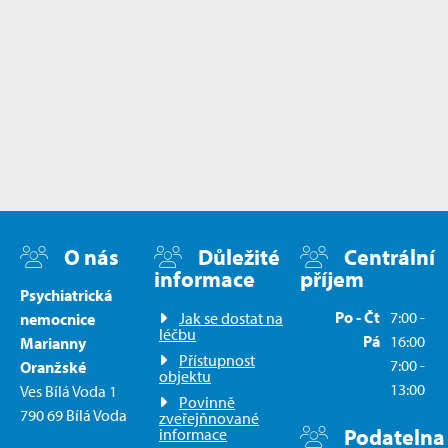
O nás
Důležité
Centrální
informace
příjem
Psychiatrická
Po - Čt
7:00 -
Jak se dostat na
nemocnice
léčbu
Pá
16:00
Marianny
Přístupnost
7:00 -
Oranžské
objektu
13:00
Ves Bílá Voda 1
Povinně
790 69 Bílá Voda
zveřejňnované
Podatelna
informace