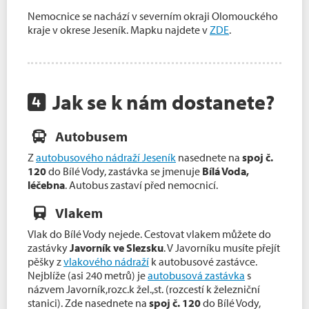
Nemocnice se nachází v severním okraji Olomouckého
kraje v okrese Jeseník. Mapku najdete v
ZDE
.
Jak se k nám dostanete?
Autobusem
Z
autobusového nádraží Jeseník
nasednete na
spoj č.
120
do Bílé Vody, zastávka se jmenuje
Bílá Voda,
léčebna
. Autobus zastaví před nemocnicí.
Vlakem
Vlak do Bílé Vody nejede. Cestovat vlakem můžete do
zastávky
Javorník ve Slezsku
. V Javorníku musíte přejít
pěšky z
vlakového nádraží
k autobusové zastávce.
Nejblíže (asi 240 metrů) je
autobusová zastávka
s
názvem Javorník,rozc.k žel.,st. (rozcestí k železniční
stanici). Zde nasednete na
spoj č. 120
do Bílé Vody,