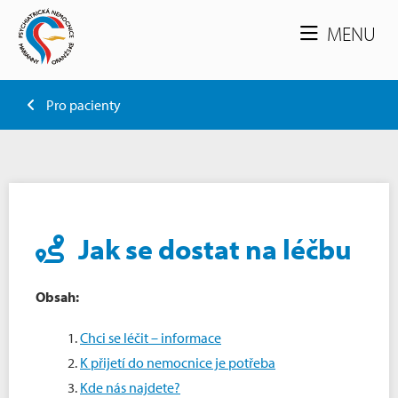
MENU
Pro pacienty
Jak se dostat na léčbu
Obsah:
Chci se léčit – informace
K přijetí do nemocnice je potřeba
Kde nás najdete?