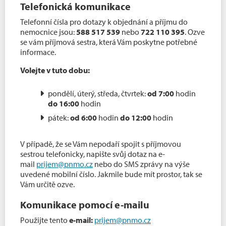
Telefonická komunikace
Telefonní čísla pro dotazy k objednání a příjmu do
nemocnice jsou:
588 517 539
nebo
722 110 395
. Ozve
se vám příjmová sestra, která Vám poskytne potřebné
informace.
Volejte v tuto dobu:
pondělí, úterý, středa, čtvrtek:
od 7:00
hodin
do 16:00
hodin
pátek:
od 6:00
hodin
do 12:00
hodin
V případě, že se Vám nepodaří spojit s příjmovou
sestrou telefonicky, napište svůj dotaz na e-
mail
prijem@pnmo.cz
nebo do SMS zprávy na výše
uvedené mobilní číslo. Jakmile bude mít prostor, tak se
Vám určitě ozve.
Komunikace pomocí e-mailu
Použijte tento
e-mail:
prijem@pnmo.cz