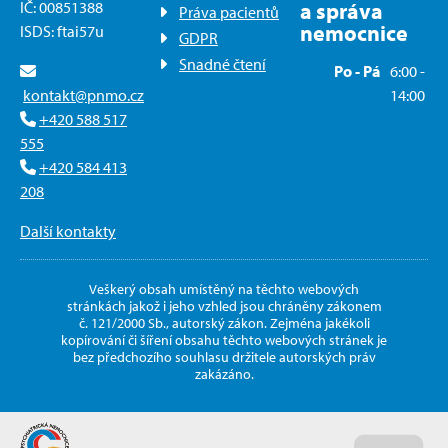
IČ: 00851388
a správa
Práva pacientů
nemocnice
ISDS: ftai57u
GDPR
Snadné čtení
Po - Pá
6:00 -
kontakt@pnmo.cz
14:00
+420 588 517
555
+420 584 413
208
Další kontakty
Veškerý obsah umístěný na těchto webových
stránkách jakož i jeho vzhled jsou chráněny zákonem
č. 121/2000 Sb., autorský zákon. Zejména jakékoli
kopírování či šíření obsahu těchto webových stránek je
bez předchozího souhlasu držitele autorských práv
zakázáno.