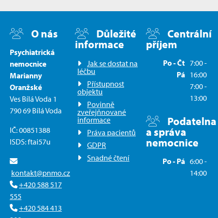
O nás
Důležité
Centrální
informace
příjem
Psychiatrická
Po - Čt
7:00 -
Jak se dostat na
nemocnice
léčbu
Pá
16:00
Marianny
Přístupnost
7:00 -
Oranžské
objektu
13:00
Ves Bílá Voda 1
Povinně
790 69 Bílá Voda
zveřejňnované
Podatelna
informace
IČ: 00851388
a správa
Práva pacientů
nemocnice
ISDS: ftai57u
GDPR
Snadné čtení
Po - Pá
6:00 -
kontakt@pnmo.cz
14:00
+420 588 517
555
+420 584 413