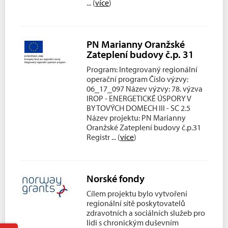
... (
více
)
PN Marianny Oranžské
Zateplení budovy č.p. 31
Program: Integrovaný regionální
operační program Číslo výzvy:
06_17_097 Název výzvy: 78. výzva
IROP - ENERGETICKÉ ÚSPORY V
BYTOVÝCH DOMECH III - SC 2.5
Název projektu: PN Marianny
Oranžské Zateplení budovy č.p.31
Registr
... (
více
)
Norské fondy
Cílem projektu bylo vytvoření
regionální sítě poskytovatelů
zdravotních a sociálních služeb pro
lidi s chronickým duševním