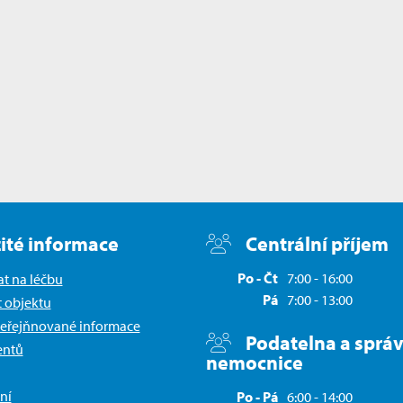
ité informace
Centrální příjem
Po - Čt
7:00 - 16:00
at na léčbu
Pá
7:00 - 13:00
t objektu
eřejňnované informace
Podatelna a sprá
entů
nemocnice
ní
Po - Pá
6:00 - 14:00