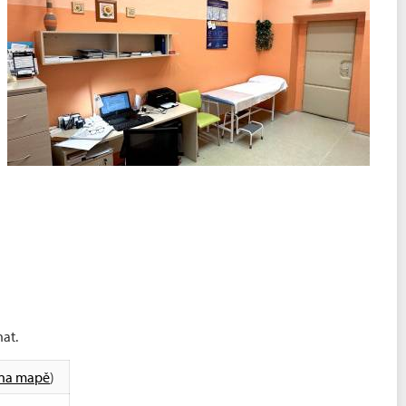
at.
 na mapě
)