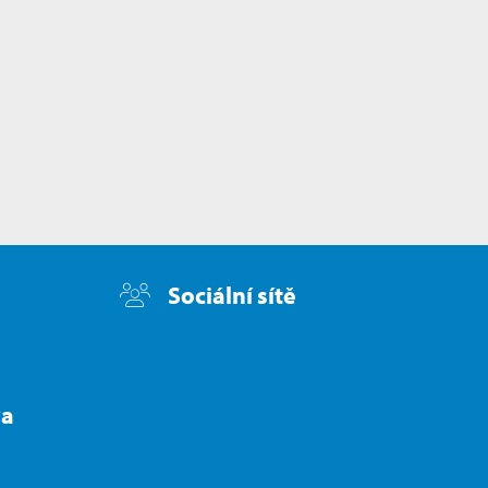
Sociální sítě
va