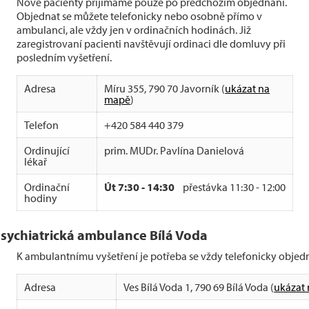
Nové pacienty přijímáme pouze po předchozím objednání.
Objednat se můžete telefonicky nebo osobně přímo v
ambulanci, ale vždy jen v ordinačních hodinách. Již
zaregistrovaní pacienti navštěvují ordinaci dle domluvy při
posledním vyšetření.
Adresa
Míru 355, 790 70 Javorník (
ukázat na
mapě
)
Telefon
+420 584 440 379
Ordinující
prim. MUDr. Pavlína Danielová
lékař
Ordinační
Út 7:30 - 14:30
přestávka 11:30 - 12:00
hodiny
sychiatrická ambulance Bílá Voda
K ambulantnímu vyšetření je potřeba se vždy telefonicky objedn
Adresa
Ves Bílá Voda 1, 790 69 Bílá Voda (
ukázat