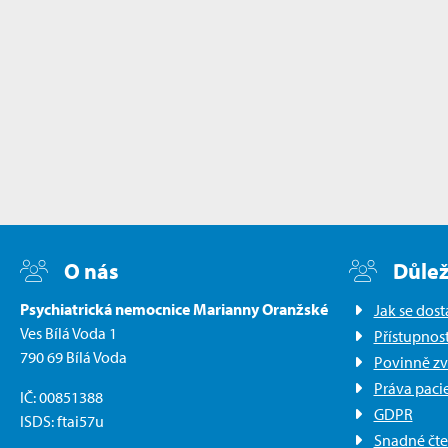
O nás
Důlež
Psychiatrická nemocnice Marianny Oranžské
Jak se dost
Ves Bílá Voda 1
Přístupnos
790 69 Bílá Voda
Povinně zv
Práva paci
IČ: 00851388
GDPR
ISDS: ftai57u
Snadné čte