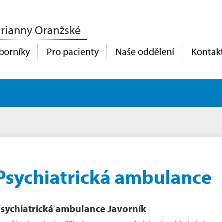
rianny Oranžské
borníky
Pro pacienty
Naše oddělení
Kontak
Psychiatrická ambulance
sychiatrická ambulance Javorník