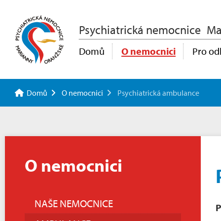
Psychiatrická nemocnice
Ma
Domů
O nemocnici
Pro od
Domů
O nemocnici
Psychiatrická ambulance
O nemocnici
NAŠE NEMOCNICE
P