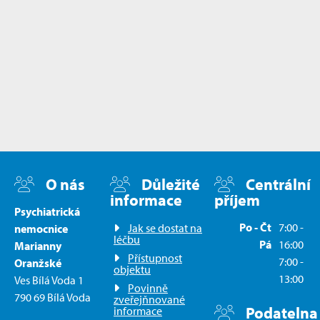
O nás
Důležité
Centrální
informace
příjem
Psychiatrická
Po - Čt
7:00 -
Jak se dostat na
nemocnice
léčbu
Pá
16:00
Marianny
Přístupnost
7:00 -
Oranžské
objektu
13:00
Ves Bílá Voda 1
Povinně
790 69 Bílá Voda
zveřejňnované
Podatelna
informace