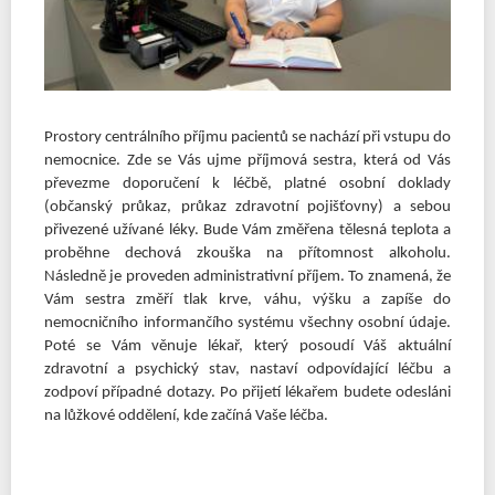
Prostory centrálního příjmu pacientů se nachází při vstupu do
nemocnice. Zde se Vás ujme příjmová sestra, která od Vás
převezme doporučení k léčbě, platné osobní doklady
(občanský průkaz, průkaz zdravotní pojišťovny) a sebou
přivezené užívané léky. Bude Vám změřena tělesná teplota a
proběhne dechová zkouška na přítomnost alkoholu.
Následně je proveden administrativní příjem. To znamená, že
Vám sestra změří tlak krve, váhu, výšku a zapíše do
nemocničního informančího systému všechny osobní údaje.
Poté se Vám věnuje lékař, který posoudí Váš aktuální
zdravotní a psychický stav, nastaví odpovídající léčbu a
zodpoví případné dotazy. Po přijetí lékařem budete odesláni
na lůžkové oddělení, kde začíná Vaše léčba.