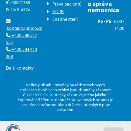
IČ: 00851388
a správa
Práva pacientů
nemocnice
ISDS: ftai57u
GDPR
Snadné čtení
Po - Pá
6:00 -
kontakt@pnmo.cz
14:00
+420 588 517
555
+420 584 413
208
Další kontakty
Veškerý obsah umístěný na těchto webových
stránkách jakož i jeho vzhled jsou chráněny zákonem
č. 121/2000 Sb., autorský zákon. Zejména jakékoli
kopírování či šíření obsahu těchto webových stránek je
bez předchozího souhlasu držitele autorských práv
zakázáno.