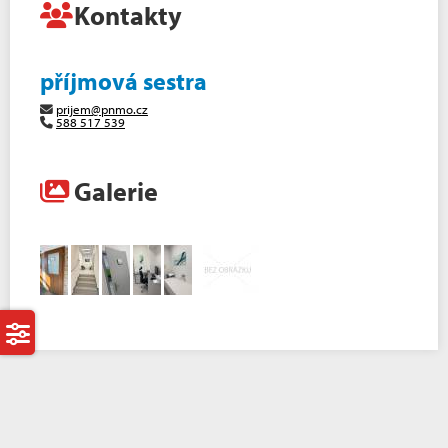
Kontakty
příjmová sestra
prijem@pnmo.cz
588 517 539
Galerie