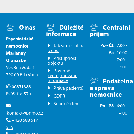
O nás
Důležité
Centrální
informace
příjem
Psychiatrická
Po - Čt
7:00 -
Jak se dostat na
nemocnice
léčbu
Pá
16:00
Marianny
Přístupnost
7:00 -
Oranžské
objektu
13:00
Ves Bílá Voda 1
Povinně
790 69 Bílá Voda
zveřejňnované
Podatelna
informace
IČ: 00851388
a správa
Práva pacientů
nemocnice
ISDS: ftai57u
GDPR
Snadné čtení
Po - Pá
6:00 -
kontakt@pnmo.cz
14:00
+420 588 517
555