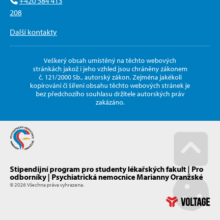
+420 584 413
208
Další kontakty
Veškerý obsah umístěný na těchto webových
stránkách jakož i jeho vzhled jsou chráněny zákonem
č. 121/2000 Sb., autorský zákon. Zejména jakékoli
kopírování či šíření obsahu těchto webových stránek je
bez předchozího souhlasu držitele autorských práv
zakázáno.
Stipendijní program pro studenty lékařských fakult | Pro
Go u
odborníky | Psychiatrická nemocnice Marianny Oranžské
© 2026 Všechna práva vyhrazena.