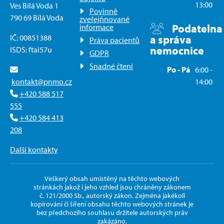
13:00
Ves Bílá Voda 1
Povinně
790 69 Bílá Voda
zveřejňnované
Podatelna
informace
IČ: 00851388
a správa
Práva pacientů
nemocnice
ISDS: ftai57u
GDPR
Snadné čtení
Po - Pá
6:00 -
kontakt@pnmo.cz
14:00
+420 588 517
555
+420 584 413
208
Další kontakty
Veškerý obsah umístěný na těchto webových
stránkách jakož i jeho vzhled jsou chráněny zákonem
č. 121/2000 Sb., autorský zákon. Zejména jakékoli
kopírování či šíření obsahu těchto webových stránek je
bez předchozího souhlasu držitele autorských práv
zakázáno.