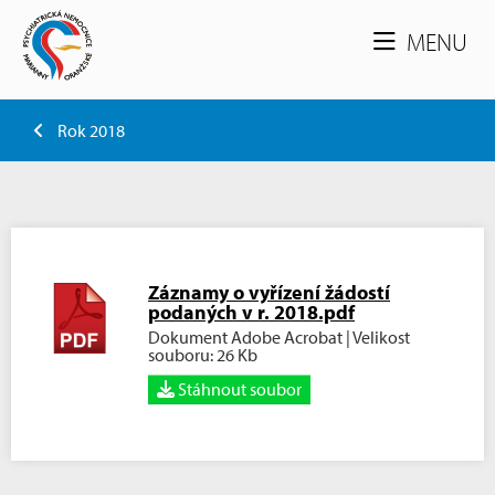
MENU
Rok 2018
Záznamy o vyřízení žádostí
podaných v r. 2018.pdf
Dokument Adobe Acrobat | Velikost
souboru: 26 Kb
Stáhnout soubor