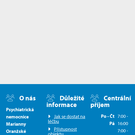
O nás
Důležité
Centrální
informace
příjem
Psychiatrická
Po - Čt
7:00 -
Jak se dostat na
nemocnice
léčbu
Pá
16:00
Marianny
Přístupnost
7:00 -
Oranžské
objektu