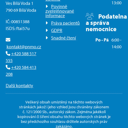
13:00
Ves Bílá Voda 1
Povinně
790 69 Bílá Voda
zveřejňnované
Podatelna
informace
IČ: 00851388
a správa
Práva pacientů
nemocnice
ISDS: ftai57u
GDPR
Snadné čtení
Po - Pá
6:00 -
kontakt@pnmo.cz
14:00
+420 588 517
555
+420 584 413
208
Další kontakty
Veškerý obsah umístěný na těchto webových
stránkách jakož i jeho vzhled jsou chráněny zákonem
č. 121/2000 Sb., autorský zákon. Zejména jakékoli
kopírování či šíření obsahu těchto webových stránek je
bez předchozího souhlasu držitele autorských práv
zakázáno.