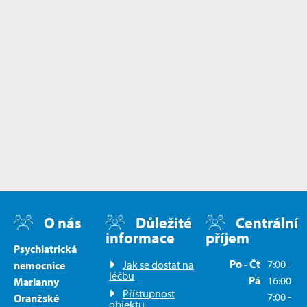
O nás
Důležité
Centrální
informace
příjem
Psychiatrická
Po - Čt
7:00 -
Jak se dostat na
nemocnice
léčbu
Pá
16:00
Marianny
Přístupnost
7:00 -
Oranžské
objektu