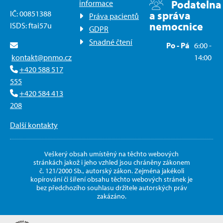
Podatelna
informace
IČ: 00851388
a správa
Práva pacientů
nemocnice
ISDS: ftai57u
GDPR
Snadné čtení
Po - Pá
6:00 -
kontakt@pnmo.cz
14:00
+420 588 517
555
+420 584 413
208
Další kontakty
Veškerý obsah umístěný na těchto webových
stránkách jakož i jeho vzhled jsou chráněny zákonem
č. 121/2000 Sb., autorský zákon. Zejména jakékoli
kopírování či šíření obsahu těchto webových stránek je
bez předchozího souhlasu držitele autorských práv
zakázáno.