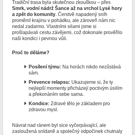
Tradiční trasa byla skutečnou zkouškou – přes
Smrk, vodní nádrž Šance až na vrchol Lysé hory
a zpět do komunity
. Čerstvě napadený sníh
proměnil krajinu v pohádku, ale zároveň nám nic
nedal zadarmo. Vlastními silami jsme si
prošlapávali cestu závějemi, což dokonale prověřilo
naši kondici i pevnou vůli.
Proč to děláme?
Posílení týmu:
Na horách nikdo nezůstává
sám.
Prevence relapsu:
Ukazujeme si, že ty
nejlepší momenty přicházejí poctivým úsilím
a překonáním sebe sama.
Kondice:
Zdravé tělo je základem pro
zdravou mysl.
Návrat nad ránem byl sice vyčerpávající, ale
zasloužená snídaně a společný odpočinek chutnaly