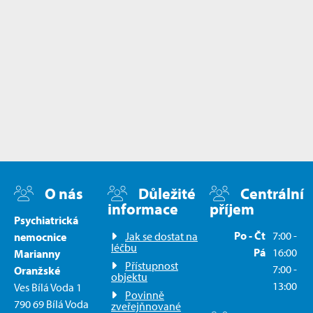
O nás
Důležité
Centrální
informace
příjem
Psychiatrická
Po - Čt
7:00 -
Jak se dostat na
nemocnice
léčbu
Pá
16:00
Marianny
Přístupnost
7:00 -
Oranžské
objektu
13:00
Ves Bílá Voda 1
Povinně
790 69 Bílá Voda
zveřejňnované