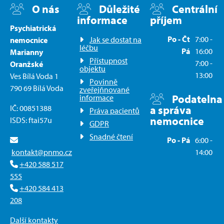
O nás
Důležité
Centrální
informace
příjem
Psychiatrická
Po - Čt
7:00 -
Jak se dostat na
nemocnice
léčbu
Pá
16:00
Marianny
Přístupnost
7:00 -
Oranžské
objektu
13:00
Ves Bílá Voda 1
Povinně
790 69 Bílá Voda
zveřejňnované
Podatelna
informace
IČ: 00851388
a správa
Práva pacientů
nemocnice
ISDS: ftai57u
GDPR
Snadné čtení
Po - Pá
6:00 -
kontakt@pnmo.cz
14:00
+420 588 517
555
+420 584 413
208
Další kontakty