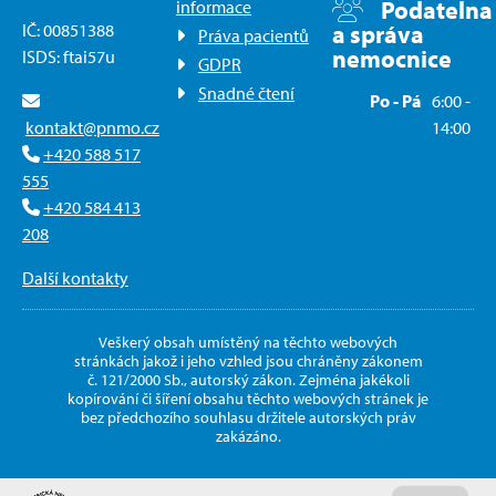
Podatelna
informace
IČ: 00851388
a správa
Práva pacientů
nemocnice
ISDS: ftai57u
GDPR
Snadné čtení
Po - Pá
6:00 -
kontakt@pnmo.cz
14:00
+420 588 517
555
+420 584 413
208
Další kontakty
Veškerý obsah umístěný na těchto webových
stránkách jakož i jeho vzhled jsou chráněny zákonem
č. 121/2000 Sb., autorský zákon. Zejména jakékoli
kopírování či šíření obsahu těchto webových stránek je
bez předchozího souhlasu držitele autorských práv
zakázáno.