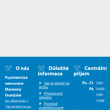
O nás
Důležité
Centrální
informace
příjem
Psychiatrická
Po - Čt
7:00 -
Jak se dostat na
nemocnice
léčbu
Pá
16:00
Marianny
Přístupnost
7:00 -
Oranžské
objektu
13:00
Ves Bílá Voda 1
Povinně
790 69 Bílá Voda
zveřejňnované