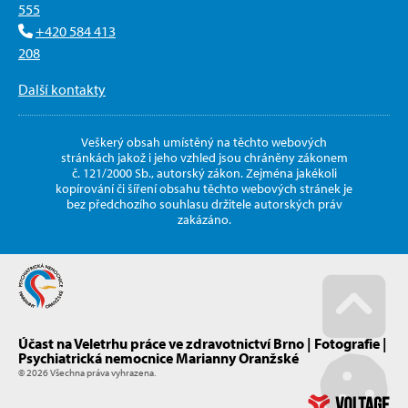
555
+420 584 413
208
Další kontakty
Veškerý obsah umístěný na těchto webových
stránkách jakož i jeho vzhled jsou chráněny zákonem
č. 121/2000 Sb., autorský zákon. Zejména jakékoli
kopírování či šíření obsahu těchto webových stránek je
bez předchozího souhlasu držitele autorských práv
zakázáno.
Účast na Veletrhu práce ve zdravotnictví Brno | Fotografie |
Go u
Psychiatrická nemocnice Marianny Oranžské
© 2026 Všechna práva vyhrazena.