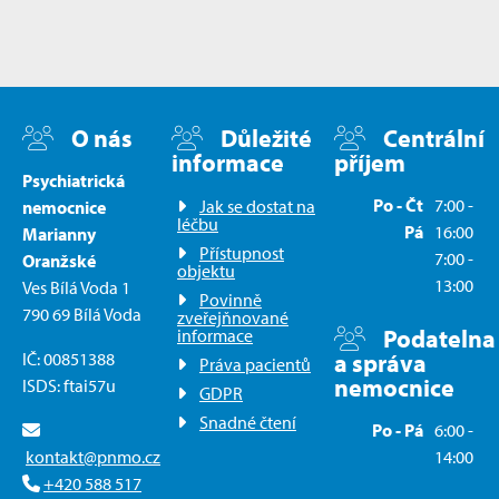
O nás
Důležité
Centrální
informace
příjem
Psychiatrická
Po - Čt
7:00 -
Jak se dostat na
nemocnice
léčbu
Pá
16:00
Marianny
Přístupnost
7:00 -
Oranžské
objektu
13:00
Ves Bílá Voda 1
Povinně
790 69 Bílá Voda
zveřejňnované
Podatelna
informace
IČ: 00851388
a správa
Práva pacientů
nemocnice
ISDS: ftai57u
GDPR
Snadné čtení
Po - Pá
6:00 -
kontakt@pnmo.cz
14:00
+420 588 517