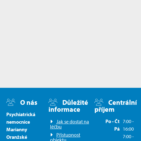
O nás
Důležité
Centrální
informace
příjem
Psychiatrická
Po - Čt
7:00 -
Jak se dostat na
nemocnice
léčbu
Pá
16:00
Marianny
Přístupnost
7:00 -
Oranžské
objektu