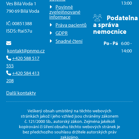
13:00
Ves Bílá Voda 1
Povinně
790 69 Bílá Voda
zveřejňnované
Podatelna
informace
IČ: 00851388
a správa
Práva pacientů
nemocnice
ISDS: ftai57u
GDPR
Snadné čtení
Po - Pá
6:00 -
kontakt@pnmo.cz
14:00
+420 588 517
555
+420 584 413
208
Další kontakty
Veškerý obsah umístěný na těchto webových
stránkách jakož i jeho vzhled jsou chráněny zákonem
č. 121/2000 Sb., autorský zákon. Zejména jakékoli
kopírování či šíření obsahu těchto webových stránek je
bez předchozího souhlasu držitele autorských práv
zakázáno.